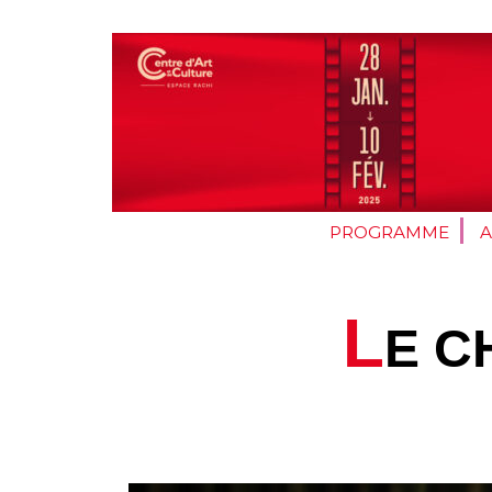
PROGRAMME
L
E C